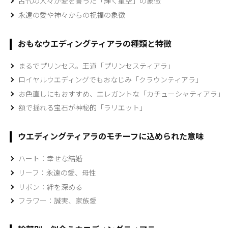
古代の人々が愛を誓った「輝く星空」の象徴
永遠の愛や神々からの祝福の象徴
おもなウエディングティアラの種類と特徴
まるでプリンセス。王道「プリンセスティアラ」
ロイヤルウエディングでもおなじみ「クラウンティアラ」
お色直しにもおすすめ、エレガントな「カチューシャティアラ」
額で揺れる宝石が神秘的「ラリエット」
ウエディングティアラのモチーフに込められた意味
ハート：幸せな結婚
リーフ：永遠の愛、母性
リボン：絆を深める
フラワー：誠実、家族愛