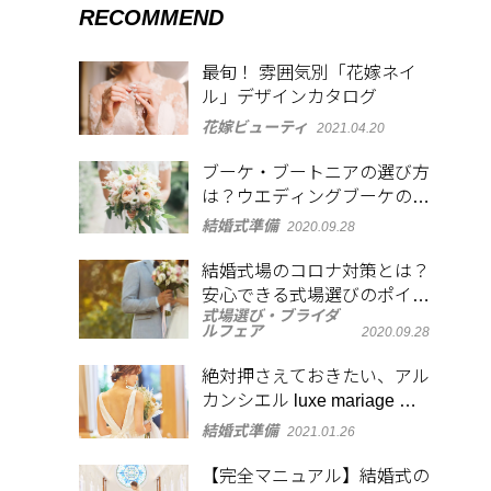
RECOMMEND
最旬！ 雰囲気別「花嫁ネイ
ル」デザインカタログ
花嫁ビューティ
2021.04.20
ブーケ・ブートニアの選び方
は？ウエディングブーケの形
や使われる花の種類と花言葉
結婚式準備
2020.09.28
も解説
結婚式場のコロナ対策とは？
安心できる式場選びのポイン
式場選び・ブライダ
トや当日の注意点も紹介
ルフェア
2020.09.28
絶対押さえておきたい、アル
カンシエル luxe mariage 名
古屋のフォトジェニックなス
結婚式準備
2021.01.26
ポット
【完全マニュアル】結婚式の