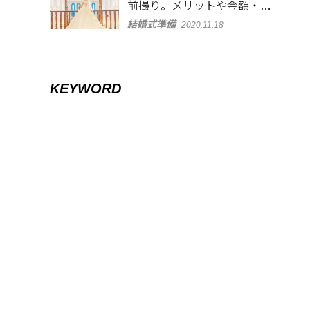
前撮り。メリットや金額・衣
裳の選び方など徹底解説
結婚式準備
2020.11.18
KEYWORD