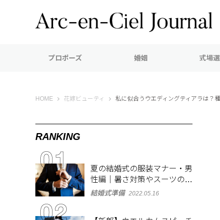
プロポーズ
婚姻
式場選
Arc-en-Ciel Journal（アルカンシエル ジャーナル）
HOME
花嫁ビューティ
私に似合うウエディングティアラは？
RANKING
夏の結婚式の服装マナー・男
性編｜暑さ対策やスーツのお
しゃれな着こなしも紹介
結婚式準備
2022.05.16