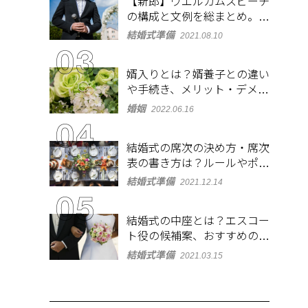
【新郎】ウエルカムスピーチ
の構成と文例を総まとめ。緊
張しないコツも紹介
結婚式準備
2021.08.10
婿入りとは？婿養子との違い
や手続き、メリット・デメリ
ットを紹介
婚姻
2022.06.16
結婚式の席次の決め方・席次
表の書き方は？ルールやポイ
ントをチェック
結婚式準備
2021.12.14
結婚式の中座とは？エスコー
ト役の候補案、おすすめの演
出やBGMも紹介
結婚式準備
2021.03.15