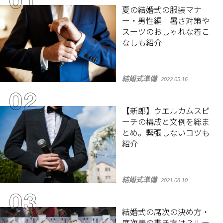
夏の結婚式の服装マナ
ー・男性編｜暑さ対策や
スーツのおしゃれな着こ
なしも紹介
結婚式準備
2022.05.16
【新郎】ウエルカムスピ
ーチの構成と文例を総ま
とめ。緊張しないコツも
紹介
結婚式準備
2021.08.10
結婚式の席次の決め方・