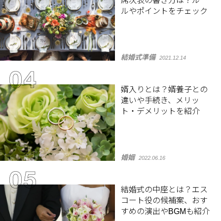
席次表の書き方は？ルー
ルやポイントをチェック
結婚式準備
2021.12.14
婿入りとは？婿養子との
違いや手続き、メリッ
ト・デメリットを紹介
婚姻
2022.06.16
結婚式の中座とは？エス
コート役の候補案、おす
すめの演出やBGMも紹介