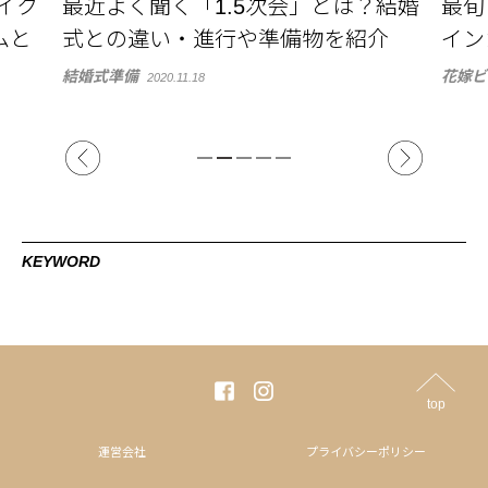
ク
最近よく聞く「1.5次会」とは？結婚
最旬！
式との違い・進行や準備物を紹介
インカ
結婚式準備
花嫁ビュー
2020.11.18
KEYWORD
top
運営会社
プライバシーポリシー