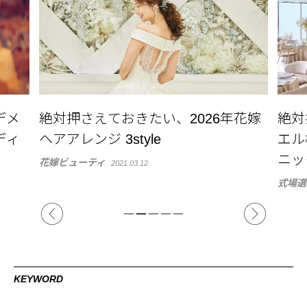
花嫁
絶対押さえておきたい、アルカンシ
最旬
エル横浜 luxe mariageのフォトジェ
イン
ニックなスポット
花嫁ビ
式場選び・ブライダルフェア
2021.02.11
KEYWORD