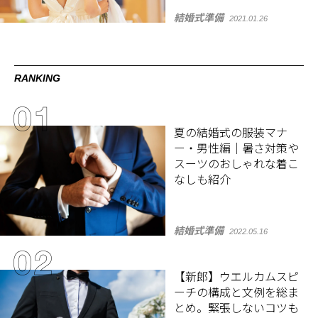
結婚式準備
2021.01.26
RANKING
夏の結婚式の服装マナ
ー・男性編｜暑さ対策や
スーツのおしゃれな着こ
なしも紹介
結婚式準備
2022.05.16
【新郎】ウエルカムスピ
ーチの構成と文例を総ま
とめ。緊張しないコツも