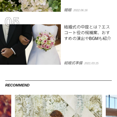
婚姻
2022.06.16
結婚式の中座とは？エス
コート役の候補案、おす
すめの演出やBGMも紹介
結婚式準備
2021.03.15
RECOMMEND