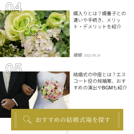
婿入りとは？婿養子との
違いや手続き、メリッ
ト・デメリットを紹介
婚姻
2022.06.16
結婚式の中座とは？エス
コート役の候補案、おす
すめの演出やBGMも紹介
結婚式準備
2021.03.15