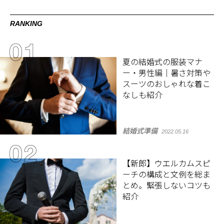
RANKING
夏の結婚式の服装マナ
ー・男性編｜暑さ対策や
スーツのおしゃれな着こ
なしも紹介
結婚式準備
2022.05.16
【新郎】ウエルカムスピ
ーチの構成と文例を総ま
とめ。緊張しないコツも
紹介