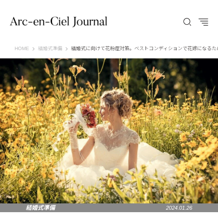
Arc-en-Ciel Journal（アルカンシエル ジャーナル）
HOME
結婚式準備
結婚式に向けて花粉症対策。ベストコンディションで花嫁になるた
結婚式準備
2024.01.26