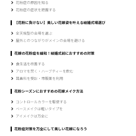
花粉症の原因を知る
花粉症の症状を把握する
【花粉に負けない】美しい花嫁姿を叶える結婚式場選び
全天候型の会場を選ぶ
屋外とのつながりがメインの会場を避ける
花嫁の花粉症を緩和！結婚式前におすすめの対策
食生活を改善する
アロマを焚く・ハーブティーを飲む
耳鼻科を受診・市販薬を利用
花粉シーズンにおすすめの花嫁メイク方法
コントロールカラーを駆使する
ベースメイクは軽いタイプを
アイメイクは万全に
花粉症対策を万全にして美しい花嫁になろう