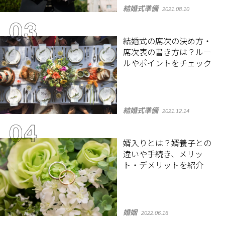
結婚式準備
2021.08.10
結婚式の席次の決め方・
席次表の書き方は？ルー
ルやポイントをチェック
結婚式準備
2021.12.14
婿入りとは？婿養子との
違いや手続き、メリッ
ト・デメリットを紹介
婚姻
2022.06.16