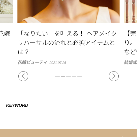
イク
【完全マニュアル】結婚式の前撮
最近
ムと
り。メリットや金額・衣裳の選び方
式と
など徹底解説
結婚式
結婚式準備
2020.11.18
KEYWORD