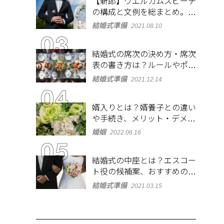
【新郎】ウエルカムスピーチ
の構成と文例を総まとめ。緊
張しないコツも紹介
結婚式準備
2021.08.10
結婚式の席次の決め方・席次
表の書き方は？ルールやポイ
ントをチェック
結婚式準備
2021.12.14
婿入りとは？婿養子との違い
や手続き、メリット・デメリ
ットを紹介
婚姻
2022.06.16
結婚式の中座とは？エスコー
ト役の候補案、おすすめの演
出やBGMも紹介
結婚式準備
2021.03.15