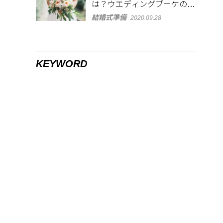
は？ウエディングブーケの形
や使われる花の種類と花言葉
結婚式準備
2020.09.28
も解説
KEYWORD