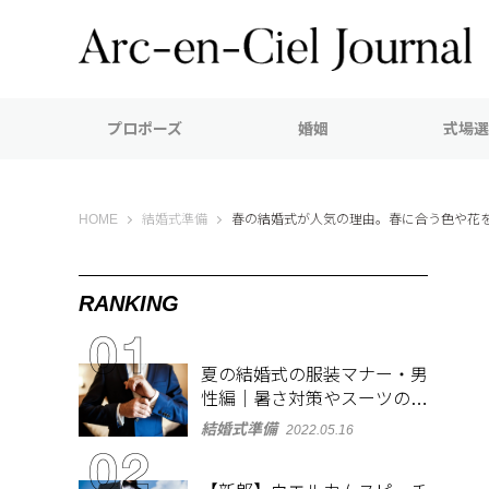
プロポーズ
婚姻
式場選
Arc-en-Ciel Journal（アルカンシエル ジャーナル）
HOME
結婚式準備
春の結婚式が人気の理由。春に合う色や花
RANKING
夏の結婚式の服装マナー・男
性編｜暑さ対策やスーツのお
しゃれな着こなしも紹介
結婚式準備
2022.05.16