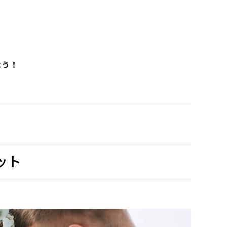
よう！
ット