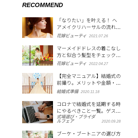
RECOMMEND
「なりたい」を叶える！ ヘ
アメイクリハーサルの流れと
必須アイテムとは？
花嫁ビューティ
2021.07.26
マーメイドドレスの着こなし
方と似合う髪型をチェック！
大人の魅力を演出
花嫁ビューティ
2022.04.27
【完全マニュアル】結婚式の
前撮り。メリットや金額・衣
裳の選び方など徹底解説
結婚式準備
2020.11.18
コロナで結婚式を延期する時
にやるべきこと一覧。ゲスト
式場選び・ブライダ
への連絡方法も紹介
ルフェア
2020.09.28
ブーケ・ブートニアの選び方