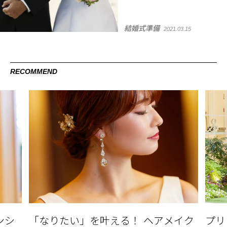
結婚式準備
2021.03.15
RECOMMEND
イク
プリンセスラインのウエディングド
ブラ