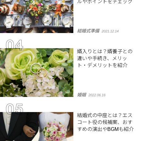
ルやポイントをチェック
結婚式準備
2021.12.14
婿入りとは？婿養子との
違いや手続き、メリッ
ト・デメリットを紹介
婚姻
2022.06.16
結婚式の中座とは？エス
コート役の候補案、おす
すめの演出やBGMも紹介