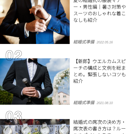
夏の結婚式の服装マナ
ー・男性編｜暑さ対策や
スーツのおしゃれな着こ
なしも紹介
結婚式準備
2022.05.16
【新郎】ウエルカムスピ
ーチの構成と文例を総ま
とめ。緊張しないコツも
紹介
結婚式準備
2021.08.10
結婚式の席次の決め方・
席次表の書き方は？ルー