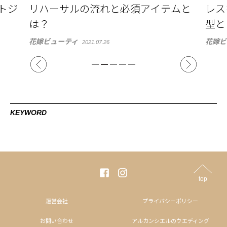
ムと
レスを着こなそう。似合う体型・髪
方！
型とは
紹介
花嫁ビューティ
結婚式
2021.02.17
KEYWORD
top
運営会社
プライバシーポリシー
お問い合わせ
アルカンシエルのウエディング