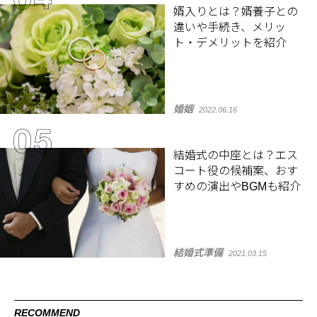
婿入りとは？婿養子との
違いや手続き、メリッ
ト・デメリットを紹介
婚姻
2022.06.16
結婚式の中座とは？エス
コート役の候補案、おす
すめの演出やBGMも紹介
結婚式準備
2021.03.15
RECOMMEND