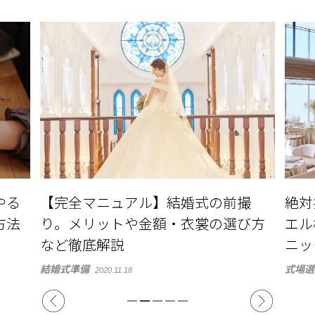
やる
【完全マニュアル】結婚式の前撮
絶対
方法
り。メリットや金額・衣裳の選び方
エル横
など徹底解説
ニッ
結婚式準備
式場選
2020.11.18