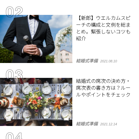
【新郎】ウエルカムスピ
ーチの構成と文例を総ま
とめ。緊張しないコツも
紹介
結婚式準備
2021.08.10
結婚式の席次の決め方・
席次表の書き方は？ルー
ルやポイントをチェック
結婚式準備
2021.12.14