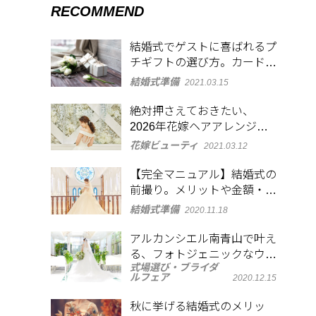
RECOMMEND
結婚式でゲストに喜ばれるプ
チギフトの選び方。カードも
添えて感謝を表現
結婚式準備
2021.03.15
絶対押さえておきたい、
2026年花嫁ヘアアレンジ
3style
花嫁ビューティ
2021.03.12
【完全マニュアル】結婚式の
前撮り。メリットや金額・衣
裳の選び方など徹底解説
結婚式準備
2020.11.18
アルカンシエル南青山で叶え
る、フォトジェニックなウエ
式場選び・ブライダ
ディング
ルフェア
2020.12.15
秋に挙げる結婚式のメリッ