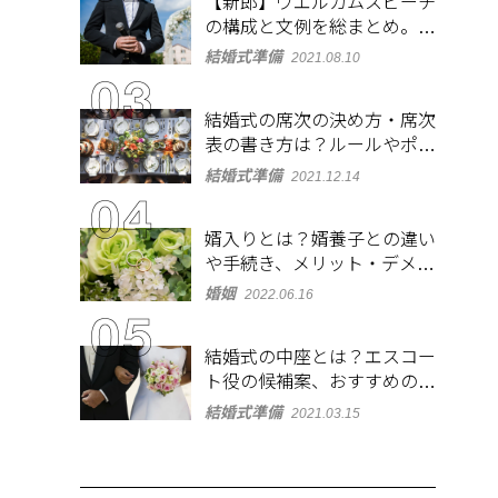
【新郎】ウエルカムスピーチ
の構成と文例を総まとめ。緊
張しないコツも紹介
結婚式準備
2021.08.10
結婚式の席次の決め方・席次
表の書き方は？ルールやポイ
ントをチェック
結婚式準備
2021.12.14
婿入りとは？婿養子との違い
や手続き、メリット・デメリ
ットを紹介
婚姻
2022.06.16
結婚式の中座とは？エスコー
ト役の候補案、おすすめの演
出やBGMも紹介
結婚式準備
2021.03.15