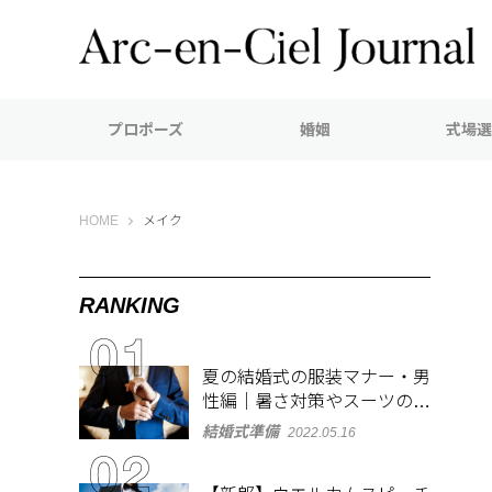
プロポーズ
婚姻
式場選
Arc-en-Ciel Journal（アルカンシエル ジャーナル）
HOME
メイク
RANKING
夏の結婚式の服装マナー・男
性編｜暑さ対策やスーツのお
しゃれな着こなしも紹介
結婚式準備
2022.05.16