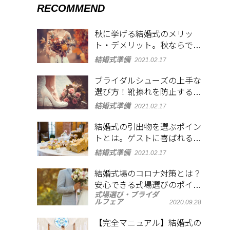
RECOMMEND
秋に挙げる結婚式のメリッ
ト・デメリット。秋ならでは
の演出アイディアも
結婚式準備
2021.02.17
ブライダルシューズの上手な
選び方！靴擦れを防止するア
イディアも紹介
結婚式準備
2021.02.17
結婚式の引出物を選ぶポイン
トとは。ゲストに喜ばれるも
のを紹介
結婚式準備
2021.02.17
結婚式場のコロナ対策とは？
安心できる式場選びのポイン
式場選び・ブライダ
トや当日の注意点も紹介
ルフェア
2020.09.28
【完全マニュアル】結婚式の