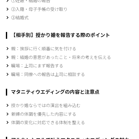
①妊娠・結婚の報告
②入籍・母子手帳の受け取り
③結婚式
【相手別】授かり婚を報告する際のポイント
親：挨拶に行く順番に気を付ける
親：結婚の意思があったこと・将来の考えを伝える
職場：上司にまず報告する
職場：同僚への報告は上司に相談する
マタニティウエディングの内容と注意点
授かり婚ならではの演出を組み込む
新婦の体調を優先した内容にする
体調の変化に対応できる体制を整える