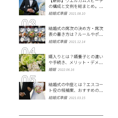
【新郎】ウエルカムスピーチ
の構成と文例を総まとめ。緊
張しないコツも紹介
結婚式準備
2021.08.10
結婚式の席次の決め方・席次
表の書き方は？ルールやポイ
ントをチェック
結婚式準備
2021.12.14
婿入りとは？婿養子との違い
や手続き、メリット・デメリ
ットを紹介
婚姻
2022.06.16
結婚式の中座とは？エスコー
ト役の候補案、おすすめの演
出やBGMも紹介
結婚式準備
2021.03.15