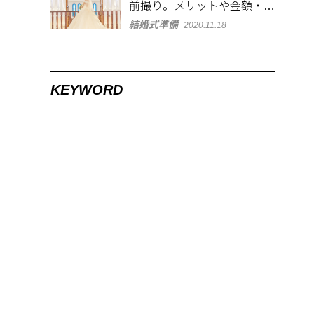
前撮り。メリットや金額・衣
裳の選び方など徹底解説
結婚式準備
2020.11.18
KEYWORD