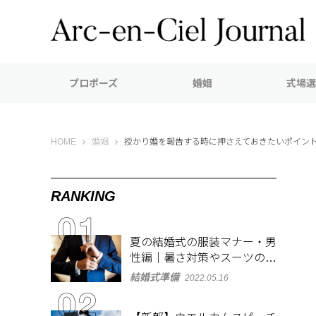
プロポーズ
婚姻
式場選
Arc-en-Ciel Journal（アルカンシエル ジャーナル）
HOME
婚姻
授かり婚を報告する時に押さえておきたいポイン
RANKING
夏の結婚式の服装マナー・男
性編｜暑さ対策やスーツのお
しゃれな着こなしも紹介
結婚式準備
2022.05.16