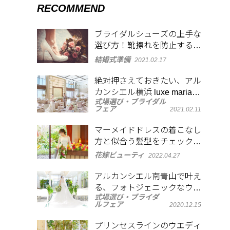
RECOMMEND
ブライダルシューズの上手な
選び方！靴擦れを防止するア
イディアも紹介
結婚式準備
2021.02.17
絶対押さえておきたい、アル
カンシエル横浜 luxe mariage
式場選び・ブライダル
のフォトジェニックなスポッ
フェア
2021.02.11
ト
マーメイドドレスの着こなし
方と似合う髪型をチェック！
大人の魅力を演出
花嫁ビューティ
2022.04.27
アルカンシエル南青山で叶え
る、フォトジェニックなウエ
式場選び・ブライダ
ディング
ルフェア
2020.12.15
プリンセスラインのウエディ