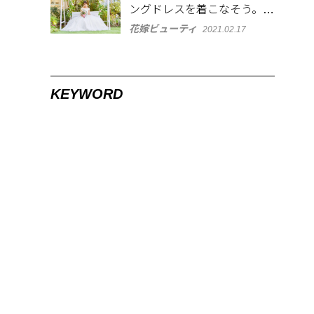
ングドレスを着こなそう。似
合う体型・髪型とは
花嫁ビューティ
2021.02.17
KEYWORD