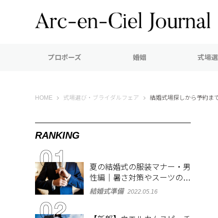
プロポーズ
婚姻
式場選
Arc-en-Ciel Journal（アルカンシエル ジャーナル）
HOME
式場選び・ブライダルフェア
結婚式場探しから予約ま
RANKING
夏の結婚式の服装マナー・男
性編｜暑さ対策やスーツのお
しゃれな着こなしも紹介
結婚式準備
2022.05.16