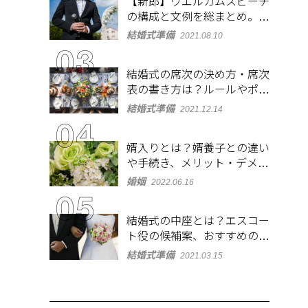
【新郎】ウエルカムスピーチ
の構成と文例を総まとめ。緊
張しないコツも紹介
結婚式準備
2021.08.10
結婚式の席次の決め方・席次
表の書き方は？ルールやポイ
ントをチェック
結婚式準備
2021.12.14
婿入りとは？婿養子との違い
や手続き、メリット・デメリ
ットを紹介
婚姻
2022.06.16
結婚式の中座とは？エスコー
ト役の候補案、おすすめの演
出やBGMも紹介
結婚式準備
2021.03.15