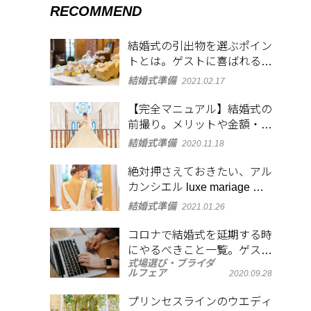
RECOMMEND
結婚式の引出物を選ぶポイン
トとは。ゲストに喜ばれるも
のを紹介
結婚式準備
2021.02.17
【完全マニュアル】結婚式の
前撮り。メリットや金額・衣
裳の選び方など徹底解説
結婚式準備
2020.11.18
絶対押さえておきたい、アル
カンシエル luxe mariage 名
古屋のフォトジェニックなス
結婚式準備
2021.01.26
ポット
コロナで結婚式を延期する時
にやるべきこと一覧。ゲスト
式場選び・ブライダ
への連絡方法も紹介
ルフェア
2020.09.28
プリンセスラインのウエディ