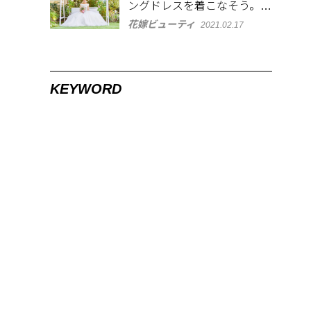
ングドレスを着こなそう。似
合う体型・髪型とは
花嫁ビューティ
2021.02.17
KEYWORD