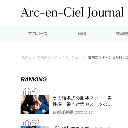
プロポーズ
婚姻
式場選
Arc-en-Ciel Journal（アルカンシエル ジャーナル）
HOME
式場選び・ブライダルフェア
結婚式のキャンセル料│
RANKING
夏の結婚式の服装マナー・男
性編｜暑さ対策やスーツのお
しゃれな着こなしも紹介
結婚式準備
2022.05.16