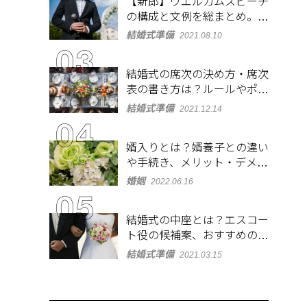
【新郎】ウエルカムスピーチ
の構成と文例を総まとめ。緊
張しないコツも紹介
結婚式準備
2021.08.10
結婚式の席次の決め方・席次
表の書き方は？ルールやポイ
ントをチェック
結婚式準備
2021.12.14
婿入りとは？婿養子との違い
や手続き、メリット・デメリ
ットを紹介
婚姻
2022.06.16
結婚式の中座とは？エスコー
ト役の候補案、おすすめの演
出やBGMも紹介
結婚式準備
2021.03.15