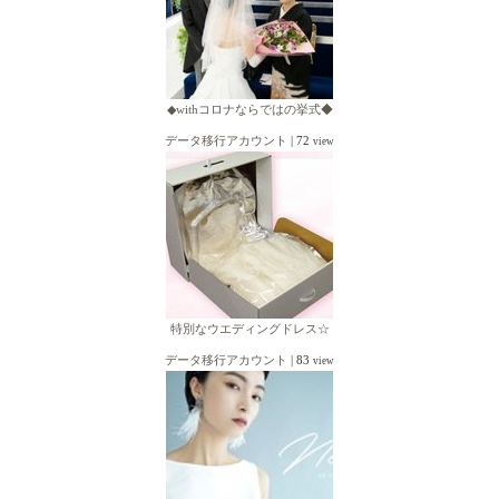
◆withコロナならではの挙式◆
データ移行アカウント
|
72
view
特別なウエディングドレス☆
データ移行アカウント
|
83
view