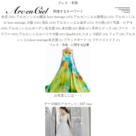
ドレス・衣装
関連するキーワード
全店
アルカンシエル横浜 luxe mariage
アルカンシエル南青山
アルカンシエ
(285)
(163)
(135)
ル luxe mariage 大阪
演出
アルカンシエル金沢
その他
写真・ビデオ
(165)
(229)
(115)
(267)
アルカンシエルガーデン名古屋
未分類
美容
手作りグッズ
ブーケ・フ
(109)
(93)
(63)
(47)
(36)
ラワー
アルカンシエルベリテ大阪
QandA
スタッフ紹介
フェア
アルカ
(103)
(65)
(59)
(59)
(39)
ンシエルluxe mariage名古屋
ブラックボード
ブライズメイド
(1)
(1)
(1)
「ドレス・衣装」に関する記事
お色直しには･･･✨
データ移行アカウント
|
107
view