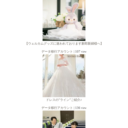
【ウェルカムグッズに迷われております新郎新婦様へ】
データ移行アカウント
|
107
view
ドレスの‟ライン”ご紹介♪
データ移行アカウント
|
136
view