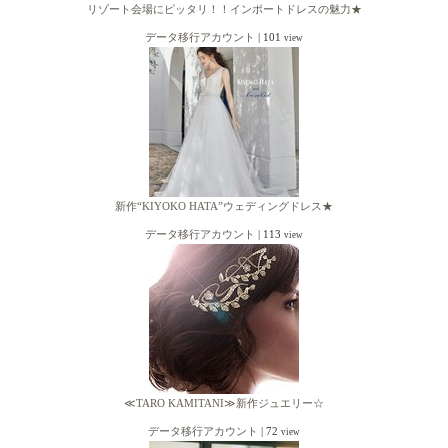
リゾート会場にピッタリ！！インポートドレスの魅力★
データ移行アカウント
|
101
view
新作“KIYOKO HATA”ウェディングドレス★
データ移行アカウント
|
113
view
≪TARO KAMITANI≫新作ジュエリー☆
データ移行アカウント
|
72
view