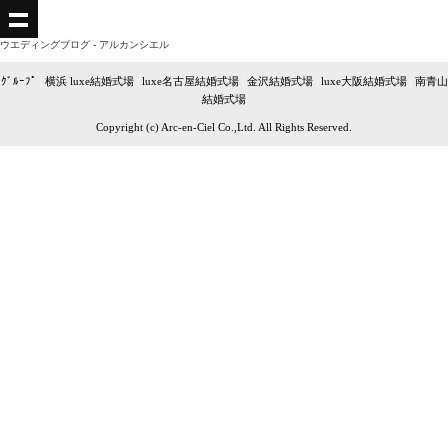
ウエディングブログ - アルカンシエル
ｸﾞﾙｰﾌﾟ
|
横浜 luxe結婚式場
|
luxe名古屋結婚式場
|
金沢結婚式場
|
luxe大阪結婚式場
|
南青山
結婚式場
Copyright (c) Arc-en-Ciel Co.,Ltd. All Rights Reserved.