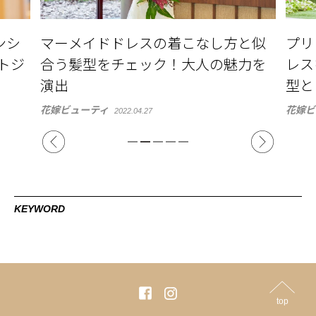
と似
プリンセスラインのウエディングド
秋に
力を
レスを着こなそう。似合う体型・髪
リッ
型とは
アも
花嫁ビューティ
結婚式
2021.02.17
KEYWORD
top