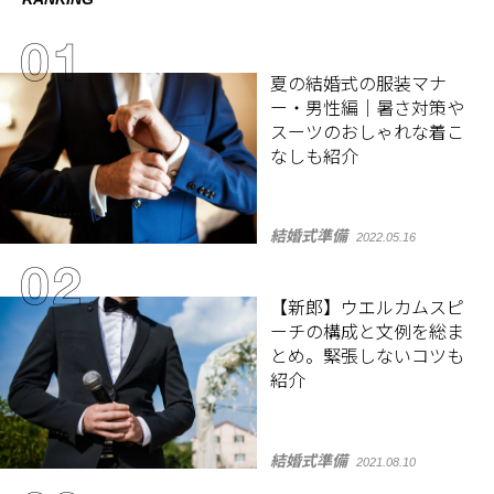
夏の結婚式の服装マナ
ー・男性編｜暑さ対策や
スーツのおしゃれな着こ
なしも紹介
結婚式準備
2022.05.16
【新郎】ウエルカムスピ
ーチの構成と文例を総ま
とめ。緊張しないコツも
紹介
結婚式準備
2021.08.10