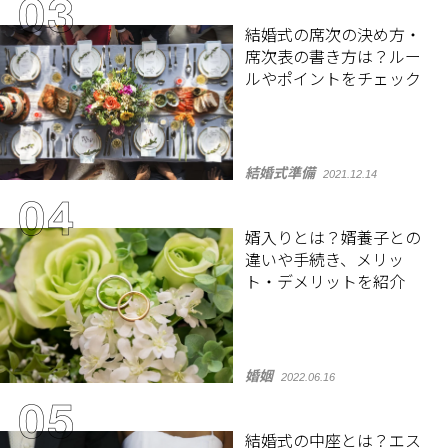
結婚式の席次の決め方・
席次表の書き方は？ルー
ルやポイントをチェック
結婚式準備
2021.12.14
婿入りとは？婿養子との
違いや手続き、メリッ
ト・デメリットを紹介
婚姻
2022.06.16
結婚式の中座とは？エス