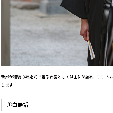
新婦が和装の結婚式で着る衣裳としては主に3種類。ここで
します。
①白無垢