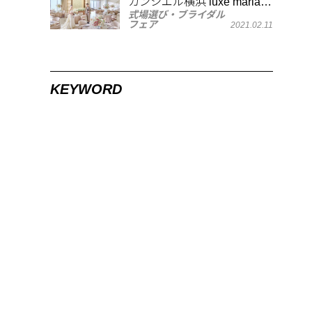
カンシエル横浜 luxe mariage
式場選び・ブライダル
のフォトジェニックなスポッ
フェア
2021.02.11
ト
KEYWORD