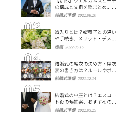
【新郎】ウエルカムスピーチ
の構成と文例を総まとめ。緊
張しないコツも紹介
結婚式準備
2021.08.10
婿入りとは？婿養子との違い
や手続き、メリット・デメリ
ットを紹介
婚姻
2022.06.16
結婚式の席次の決め方・席次
表の書き方は？ルールやポイ
ントをチェック
結婚式準備
2021.12.14
結婚式の中座とは？エスコー
ト役の候補案、おすすめの演
出やBGMも紹介
結婚式準備
2021.03.15