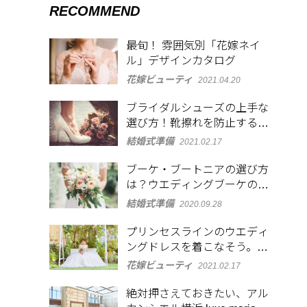
RECOMMEND
最旬！ 雰囲気別「花嫁ネイ
ル」デザインカタログ
花嫁ビューティ
2021.04.20
ブライダルシューズの上手な
選び方！靴擦れを防止するア
イディアも紹介
結婚式準備
2021.02.17
ブーケ・ブートニアの選び方
は？ウエディングブーケの形
や使われる花の種類と花言葉
結婚式準備
2020.09.28
も解説
プリンセスラインのウエディ
ングドレスを着こなそう。似
合う体型・髪型とは
花嫁ビューティ
2021.02.17
絶対押さえておきたい、アル