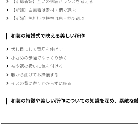
【新郎新婦】互いの衣裳バランスを考える
【新婦】白無垢は素材・柄で選ぶ
【新婦】色打掛や振袖は色・柄で選ぶ
和装の結婚式で映える美しい所作
伏し目にして背筋を伸ばす
小さめの歩幅でゆっくり歩く
袖や裾の扱いに気を付ける
腰から曲げてお辞儀する
イスの背に寄りかからずに座る
和装の特徴や美しい所作についての知識を深め、素敵な