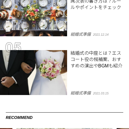
席次表の書き方は？ルー
ルやポイントをチェック
結婚式準備
2021.12.14
結婚式の中座とは？エス
コート役の候補案、おす
すめの演出やBGMも紹介
結婚式準備
2021.03.15
RECOMMEND