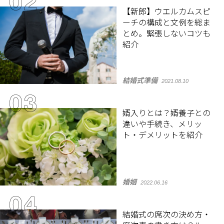
【新郎】ウエルカムスピ
ーチの構成と文例を総ま
とめ。緊張しないコツも
紹介
結婚式準備
2021.08.10
婿入りとは？婿養子との
違いや手続き、メリッ
ト・デメリットを紹介
婚姻
2022.06.16
結婚式の席次の決め方・