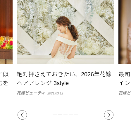
花嫁
最旬！ 雰囲気別「花嫁ネイル」デザ
ブラ
インカタログ
方！
紹介
花嫁ビューティ
2021.04.20
結婚式