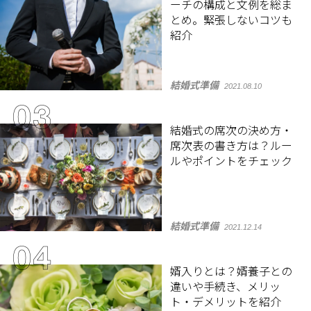
ーチの構成と文例を総ま
とめ。緊張しないコツも
紹介
結婚式準備
2021.08.10
結婚式の席次の決め方・
席次表の書き方は？ルー
ルやポイントをチェック
結婚式準備
2021.12.14
婿入りとは？婿養子との
違いや手続き、メリッ
ト・デメリットを紹介