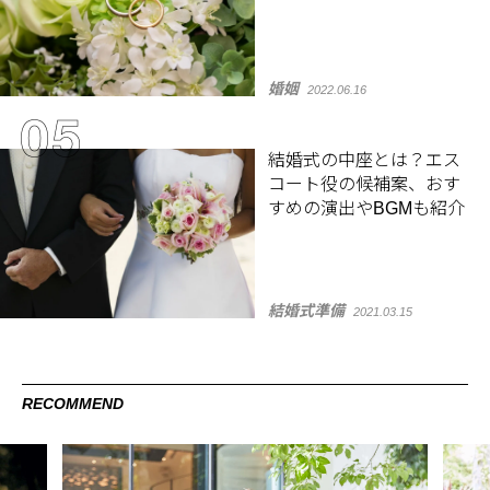
婚姻
2022.06.16
結婚式の中座とは？エス
コート役の候補案、おす
すめの演出やBGMも紹介
結婚式準備
2021.03.15
RECOMMEND