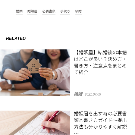
婚姻
婚姻届
必要書類
手続き
結婚
RELATED
【婚姻届】結婚後の本籍
はどこが良い？決め方・
書き方・注意点をまとめ
て紹介
婚姻
2021.07.09
婚姻届を出す時の必要書
類と書き方ガイド～提出
方法も分かりやすく解説
～