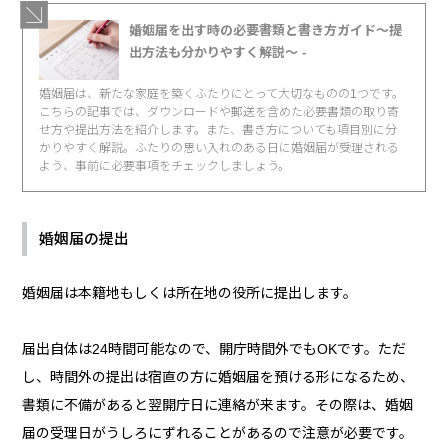
婚姻届を出す時の必要書類と書き方ガイド～提
出方法も分かりやすく解説～ -
婚姻届は、新たな家庭を築くふたりにとって大切なものの1つです。
こちらの記事では、ダウンロードや郵送を含めた必要書類の取り寄
せ方や提出方法を紹介します。また、書き方についても項目別に分
かりやすく解説。ふたりの思い入れのある日に婚姻届が受理される
よう、事前に必要事項をチェックしましょう。
婚姻届の提出
婚姻届は本籍地もしくは所在地の役所に提出します。
届出自体は24時間可能なので、開庁時間外でもOKです。ただ
し、時間外の提出は宿直の方に婚姻届を預ける形になるため、
書類に不備があると翌開庁日に連絡が来ます。その際は、婚姻
届の受理日がうしろにずれることがあるので注意が必要です。