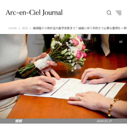
Arc-en-Ciel Journal（アルカンシエル ジャーナル）
HOME
婚姻
婚姻届から免許証の苗字変更まで！結婚に伴う手続きで必要な書類を一挙
婚姻
2024.01.27