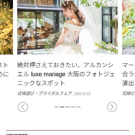
ンシ
マーメイドドレスの着こなし方と似
ブー
トジェ
合う髪型をチェック！大人の魅力を
エデ
演出
の種
花嫁ビューティ
結婚式
2022.04.27