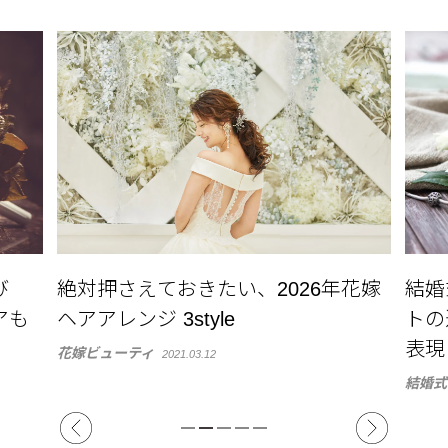
び
絶対押さえておきたい、2026年花嫁
結婚
アも
ヘアアレンジ 3style
トの
表現
花嫁ビューティ
2021.03.12
結婚式