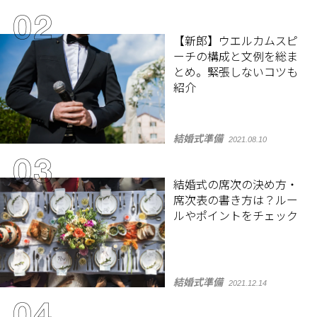
【新郎】ウエルカムスピ
ーチの構成と文例を総ま
とめ。緊張しないコツも
紹介
結婚式準備
2021.08.10
結婚式の席次の決め方・
席次表の書き方は？ルー
ルやポイントをチェック
結婚式準備
2021.12.14