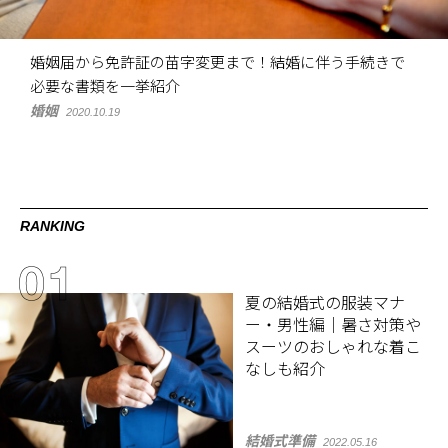
婚姻届から免許証の苗字変更まで！結婚に伴う手続きで
必要な書類を一挙紹介
婚姻
2020.10.19
RANKING
夏の結婚式の服装マナ
ー・男性編｜暑さ対策や
スーツのおしゃれな着こ
なしも紹介
結婚式準備
2022.05.16