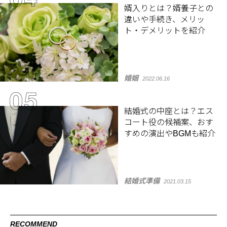
婿入りとは？婿養子との
違いや手続き、メリッ
ト・デメリットを紹介
婚姻
2022.06.16
結婚式の中座とは？エス
コート役の候補案、おす
すめの演出やBGMも紹介
結婚式準備
2021.03.15
RECOMMEND