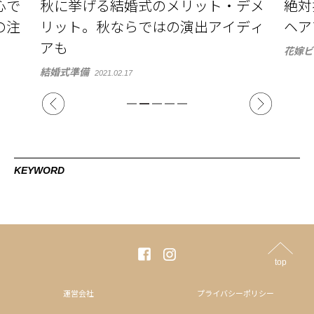
デメ
絶対押さえておきたい、2026年花嫁
マー
ディ
ヘアアレンジ 3style
合う
演出
花嫁ビューティ
2021.03.12
花嫁ビ
KEYWORD
top
運営会社
プライバシーポリシー