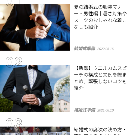
夏の結婚式の服装マナ
ー・男性編｜暑さ対策や
スーツのおしゃれな着こ
なしも紹介
結婚式準備
2022.05.16
【新郎】ウエルカムスピ
ーチの構成と文例を総ま
とめ。緊張しないコツも
紹介
結婚式準備
2021.08.10
結婚式の席次の決め方・