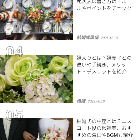
席次表の書き方は？ルー
ルやポイントをチェック
結婚式準備
2021.12.14
婿入りとは？婿養子との
違いや手続き、メリッ
ト・デメリットを紹介
婚姻
2022.06.16
結婚式の中座とは？エス
コート役の候補案、おす
すめの演出やBGMも紹介