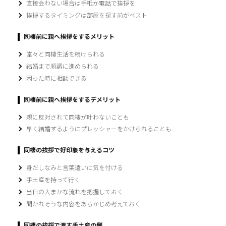
直接会わない場合は手紙か電話で挨拶を
挨拶するタイミングは部屋を探す前がベスト
同棲前に親へ挨拶をするメリット
堂々と同棲生活を続けられる
結婚まで順調に進められる
困った時に相談できる
同棲前に親へ挨拶をするデメリット
親に反対されて同棲が叶わないことも
早く結婚するようにプレッシャーをかけられることも
同棲の挨拶で好印象を与えるコツ
身だしなみと言葉遣いに気を付ける
手土産を持って行く
当日の大まかな流れを把握しておく
聞かれそうな内容をあらかじめ考えておく
同棲の挨拶で渡す手土産の例