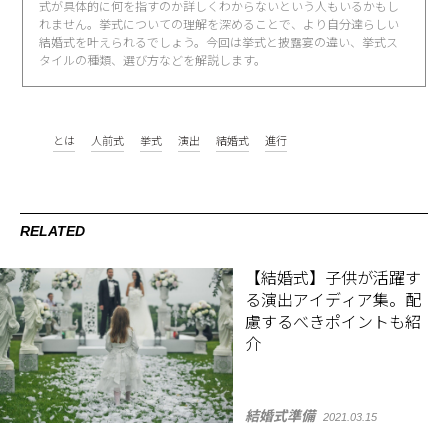
式が具体的に何を指すのか詳しくわからないという人もいるかもし
れません。挙式についての理解を深めることで、より自分達らしい
結婚式を叶えられるでしょう。今回は挙式と披露宴の違い、挙式ス
タイルの種類、選び方などを解説します。
とは
人前式
挙式
演出
結婚式
進行
RELATED
【結婚式】子供が活躍す
る演出アイディア集。配
慮するべきポイントも紹
介
結婚式準備
2021.03.15