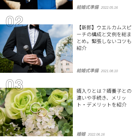
結婚式準備
2022.05.16
【新郎】ウエルカムスピ
ーチの構成と文例を総ま
とめ。緊張しないコツも
紹介
結婚式準備
2021.08.10
婿入りとは？婿養子との
違いや手続き、メリッ
ト・デメリットを紹介
婚姻
2022.06.16