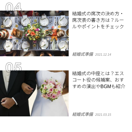
結婚式の席次の決め方・
席次表の書き方は？ルー
ルやポイントをチェック
結婚式準備
2021.12.14
結婚式の中座とは？エス
コート役の候補案、おす
すめの演出やBGMも紹介
結婚式準備
2021.03.15