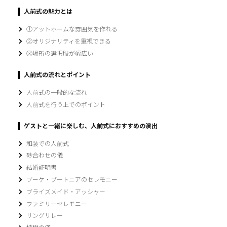
人前式の魅力とは
①アットホームな雰囲気を作れる
②オリジナリティを重視できる
③場所の選択肢が幅広い
人前式の流れとポイント
人前式の一般的な流れ
人前式を行う上でのポイント
ゲストと一緒に楽しむ、人前式におすすめの演出
和装での人前式
砂合わせの儀
結婚証明書
ブーケ・ブートニアのセレモニー
ブライズメイド・アッシャー
ファミリーセレモニー
リングリレー