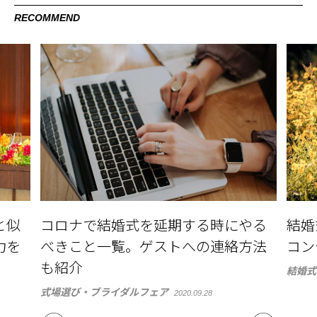
RECOMMEND
やる
結婚式に向けて花粉症対策。ベスト
最旬
方法
コンディションで花嫁になるために
イン
結婚式準備
花嫁ビ
2021.02.17