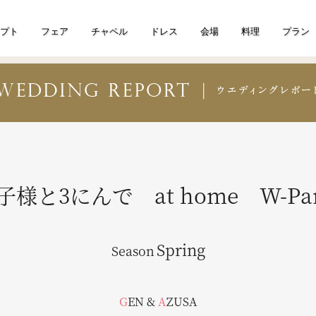
プト
フェア
チャペル
ドレス
会場
料理
プラン
子様と3にんで at home W-Par
Spring
Season
GEN
&
AZUSA