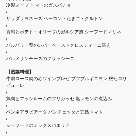
冷製スープ トマトのガスパチョ
/
サラダリヨネーズ ベーコン・たまご・クルトン
/
真蛸とポテト・オリーブのガルシア風 シーフードマリネ
/
バルバリー鴨のレバーペーストクロスティーニ添え
/
パルメザンチーズのグリッシーニ
【温製料理】
牛肩ロース肉の赤ワインブレゼ ブフブルギニヨン 根セロリ
ピューレ
/
鶏肉とマッシルームのフリカッセ 塩レモンの煮込み
/
ペンネアラビアータ パンチェッタと完熟トマト
/
シーフードのミックスパエリア
/