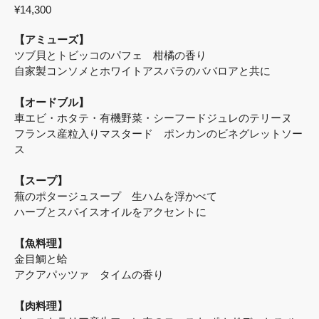
¥14,300
【アミューズ】
ツブ貝とトビッコのパフェ 柑橘の香り
自家製コンソメとホワイトアスパラのババロアと共に
【オードブル】
車エビ・ホタテ・有機野菜・シーフードジュレのテリーヌ
フランス産粒入りマスタード ポンカンのビネグレットソー
ス
【スープ】
蕪のポタージュスープ 生ハムを浮かべて
ハーブとスパイスオイルをアクセントに
【魚料理】
金目鯛と蛤
アクアパッツァ タイムの香り
【肉料理】