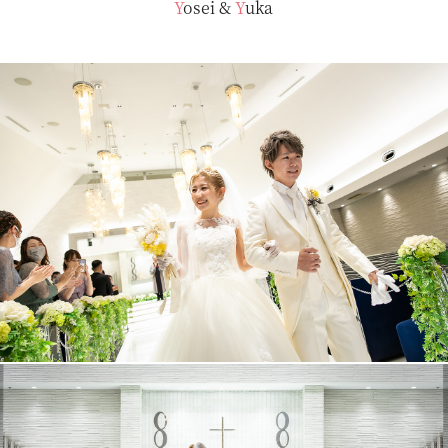
Yosei
&
Yuka