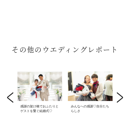
その他のウエディングレポート
 オ
感謝の架け橋でおふたりと
みんなへの感謝♡自分たち
大好
ゲストを繋ぐ結婚式♡
らしさ
好き