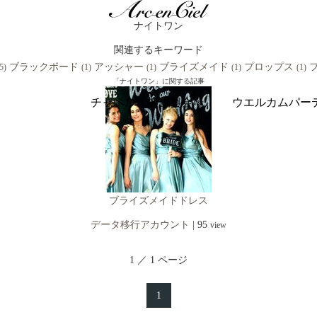
ナイトワン
関連するキーワード
ブラックボード
アッシャー
ブライズメイド
プロップス
5)
(1)
(1)
(1)
(1)
「ナイトワン」に関する記事
チャペル・披露宴会場
ウエルカムパー
ブライズメイドドレス
データ移行アカウント
|
95
view
1 ／ 1 ページ
1