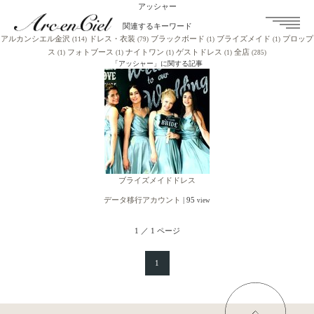
アッシャー
関連するキーワード
アルカンシエル金沢
ドレス・衣装
ブラックボード
ブライズメイド
プロップ
(114)
(79)
(1)
(1)
ス
フォトブース
ナイトワン
ゲストドレス
全店
(1)
(1)
(1)
(1)
(285)
「アッシャー」に関する記事
ブライズメイドドレス
データ移行アカウント
|
95
view
1 ／ 1 ページ
1