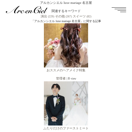
アルカンシエル luxe mariage 名古屋
関連するキーワード
演出
その他
スイーツ
(229)
(267)
(82)
「アルカンシエル luxe mariage 名古屋」に関する記事
おススメのヘアメイク特集
管理者
|
8
view
ふたりだけのファーストミート