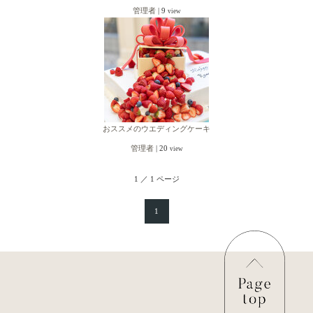
管理者
|
9
view
おススメのウエディングケーキ
管理者
|
20
view
1 ／ 1 ページ
1