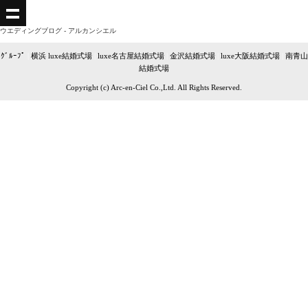
ウエディングブログ - アルカンシエル
ｸﾞﾙｰﾌﾟ
|
横浜 luxe結婚式場
|
luxe名古屋結婚式場
|
金沢結婚式場
|
luxe大阪結婚式場
|
南青山
結婚式場
Copyright (c) Arc-en-Ciel Co.,Ltd. All Rights Reserved.