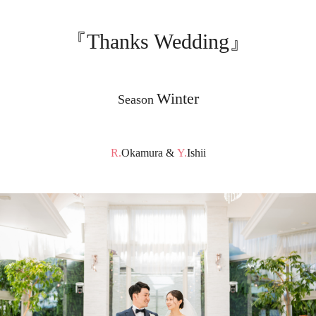
『Thanks Wedding』
Winter
Season
R.Okamura
&
Y.Ishii