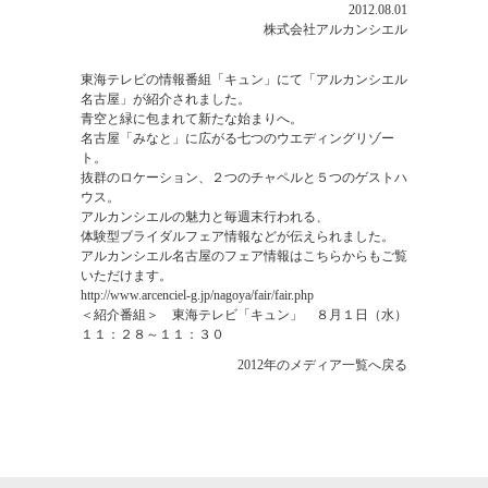
2012.08.01
株式会社アルカンシエル
東海テレビの情報番組「キュン」にて「アルカンシエル
名古屋」が紹介されました。
青空と緑に包まれて新たな始まりへ。
名古屋「みなと」に広がる七つのウエディングリゾー
ト。
抜群のロケーション、２つのチャペルと５つのゲストハ
ウス。
アルカンシエルの魅力と毎週末行われる、
体験型ブライダルフェア情報などが伝えられました。
アルカンシエル名古屋のフェア情報はこちらからもご覧
いただけます。
http://www.arcenciel-g.jp/nagoya/fair/fair.php
＜紹介番組＞ 東海テレビ「キュン」 ８月１日（水）
１１：２８～１１：３０
2012年のメディア一覧へ戻る