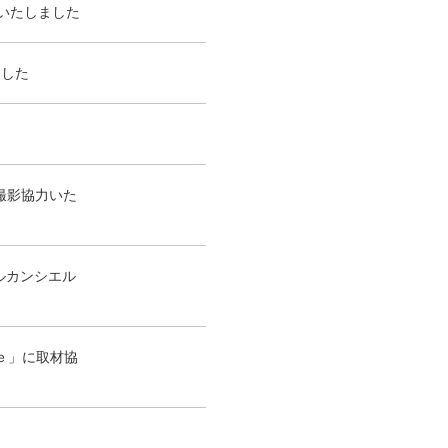
力いたしました
ました
」撮影協力いた
ルカンシエル
ｎｅ」に取材協