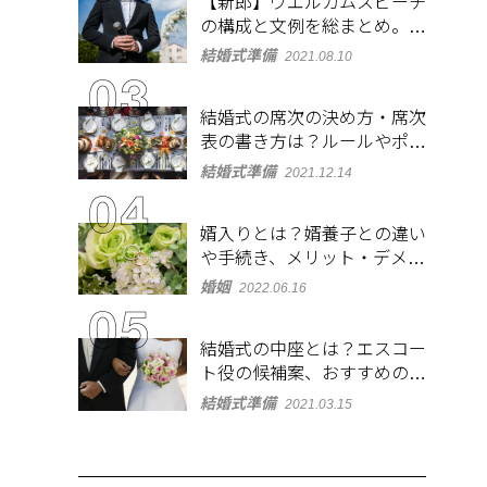
【新郎】ウエルカムスピーチ
の構成と文例を総まとめ。緊
張しないコツも紹介
結婚式準備
2021.08.10
結婚式の席次の決め方・席次
表の書き方は？ルールやポイ
ントをチェック
結婚式準備
2021.12.14
婿入りとは？婿養子との違い
や手続き、メリット・デメリ
ットを紹介
婚姻
2022.06.16
結婚式の中座とは？エスコー
ト役の候補案、おすすめの演
出やBGMも紹介
結婚式準備
2021.03.15