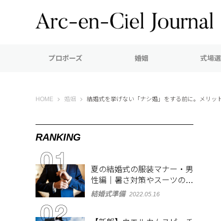
プロポーズ
婚姻
式場選
Arc-en-Ciel Journal（アルカンシエル ジャーナル）
HOME
婚姻
結婚式を挙げない「ナシ婚」をする前に。メリッ
RANKING
夏の結婚式の服装マナー・男
性編｜暑さ対策やスーツのお
しゃれな着こなしも紹介
結婚式準備
2022.05.16