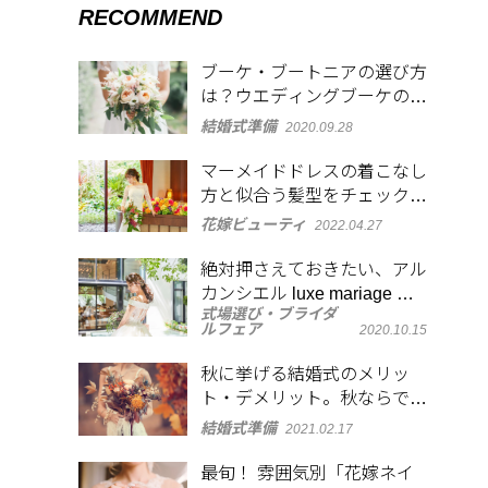
RECOMMEND
ブーケ・ブートニアの選び方
は？ウエディングブーケの形
や使われる花の種類と花言葉
結婚式準備
2020.09.28
も解説
マーメイドドレスの着こなし
方と似合う髪型をチェック！
大人の魅力を演出
花嫁ビューティ
2022.04.27
絶対押さえておきたい、アル
カンシエル luxe mariage 大
式場選び・ブライダ
阪のフォトジェニックなスポ
ルフェア
2020.10.15
ット
秋に挙げる結婚式のメリッ
ト・デメリット。秋ならでは
の演出アイディアも
結婚式準備
2021.02.17
最旬！ 雰囲気別「花嫁ネイ