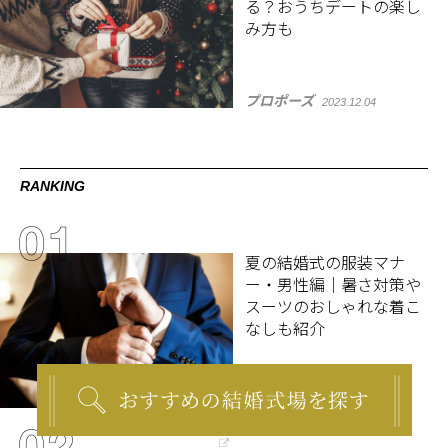
る？おうちデートの楽し
み方も
プロポーズ
2023.12.04
RANKING
夏の結婚式の服装マナ
ー・男性編｜暑さ対策や
スーツのおしゃれな着こ
なしも紹介
結婚式準備
2022.05.16