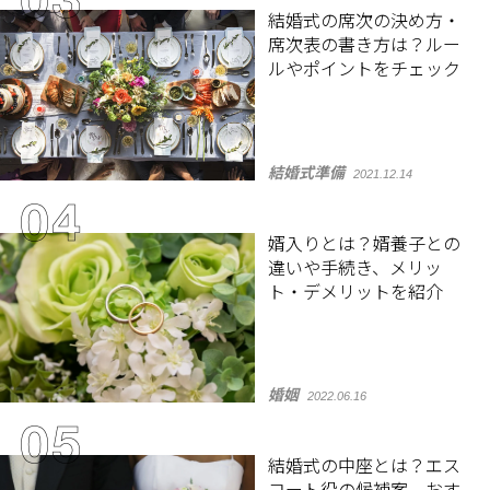
結婚式の席次の決め方・
席次表の書き方は？ルー
ルやポイントをチェック
結婚式準備
2021.12.14
婿入りとは？婿養子との
違いや手続き、メリッ
ト・デメリットを紹介
婚姻
2022.06.16
結婚式の中座とは？エス