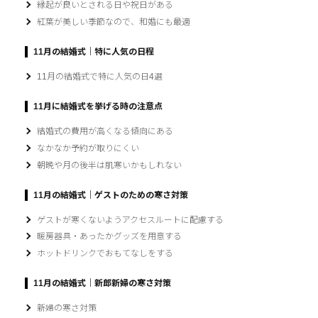
縁起が良いとされる日や祝日がある
紅葉が美しい季節なので、和婚にも最適
11月の結婚式｜特に人気の日程
11月の結婚式で特に人気の日4選
11月に結婚式を挙げる時の注意点
結婚式の費用が高くなる傾向にある
なかなか予約が取りにくい
朝晩や月の後半は肌寒いかもしれない
11月の結婚式｜ゲストのための寒さ対策
ゲストが寒くないようアクセスルートに配慮する
暖房器具・あったかグッズを用意する
ホットドリンクでおもてなしをする
11月の結婚式｜新郎新婦の寒さ対策
新婦の寒さ対策