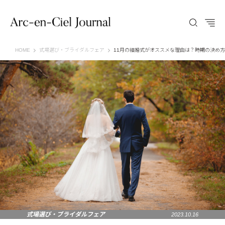
Arc-en-Ciel Journal（アルカンシエル ジャーナル）
HOME
式場選び・ブライダルフェア
11月の結婚式がオススメな理由は？時期の決め
式場選び・ブライダルフェア
2023.10.16