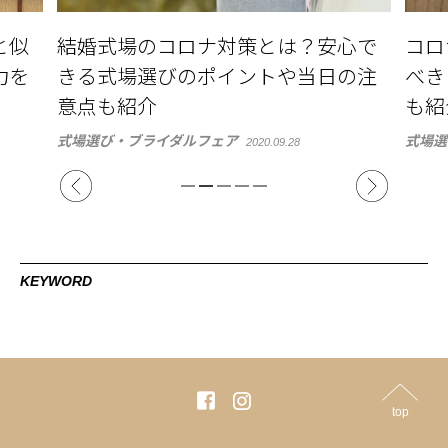
心で
コロナで結婚式を延期する時にやる
結婚
の注
べきこと一覧。ゲストへの連絡方法
は。
も紹介
結婚式
式場選び・ブライダルフェア
2020.09.28
KEYWORD
top