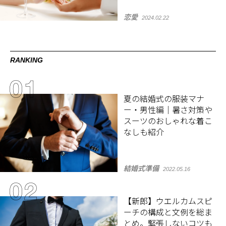
恋愛
2024.02.22
RANKING
夏の結婚式の服装マナ
ー・男性編｜暑さ対策や
スーツのおしゃれな着こ
なしも紹介
結婚式準備
2022.05.16
【新郎】ウエルカムスピ
ーチの構成と文例を総ま
とめ。緊張しないコツも