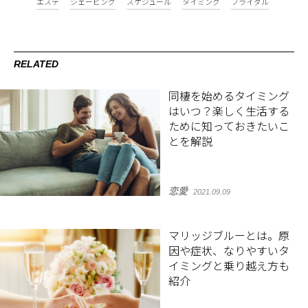
エステ
シェービング
スケジュール
タイミング
ブライダル
RELATED
同棲を始めるタイミング
はいつ？楽しく生活する
ために知っておきたいこ
とを解説
恋愛
2021.09.09
マリッジブルーとは。原
因や症状、なりやすいタ
イミングと乗り越え方も
紹介