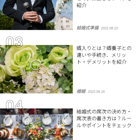
紹介
結婚式準備
2021.08.10
婿入りとは？婿養子との
違いや手続き、メリッ
ト・デメリットを紹介
婚姻
2022.06.16
結婚式の席次の決め方・
席次表の書き方は？ルー
ルやポイントをチェック