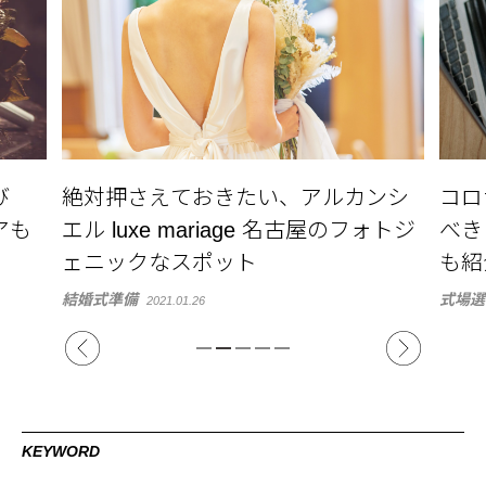
ンシ
コロナで結婚式を延期する時にやる
マー
ォトジ
べきこと一覧。ゲストへの連絡方法
合う
も紹介
演出
式場選び・ブライダルフェア
花嫁ビ
2020.09.28
KEYWORD