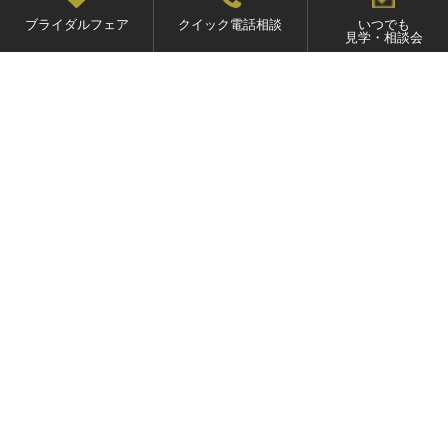
誓いのシーンだけでなく退場シーンさえも
ブライダルフェア
クイック電話相談
いつでも
見学・相談会
360度どこから見ても隙のない美しさ
四面ガラス張りならではの光のマジック