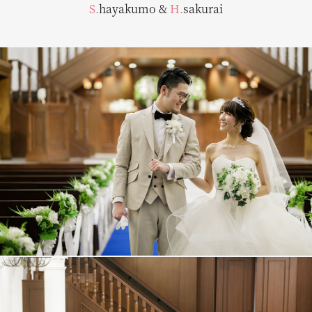
S.hayakumo
&
H.sakurai