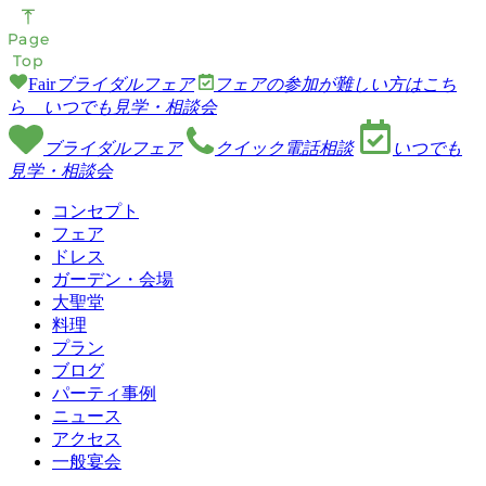
Fair
ブライダルフェア
フェアの参加が難しい方はこち
ら いつでも見学・相談会
ブライダルフェア
クイック電話相談
いつでも
見学・相談会
コンセプト
フェア
ドレス
ガーデン・会場
大聖堂
料理
プラン
ブログ
パーティ事例
ニュース
アクセス
一般宴会