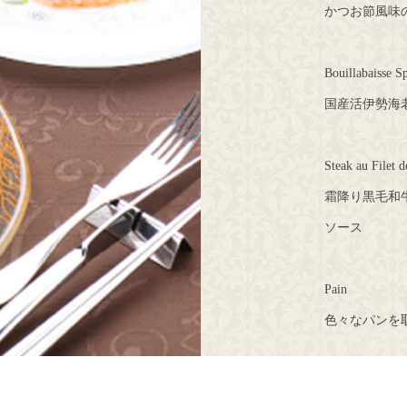
かつお節風味
Bouillabaisse Sp
国産活伊勢海
Steak au Filet
霜降り黒毛和
ソース
Pain
色々なパンを