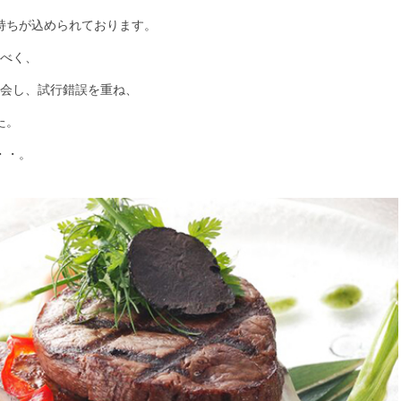
持ちが込められております。
べく、
会し、試行錯誤を重ね、
た。
・・。