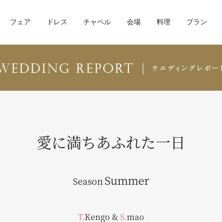
フェア
ドレス
チャペル
会場
料理
プラン
愛に満ちあふれた一日
Summer
Season
T.Kengo
&
S.mao