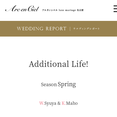
Additional Life!
Spring
Season
W.Syuya
&
K.Maho