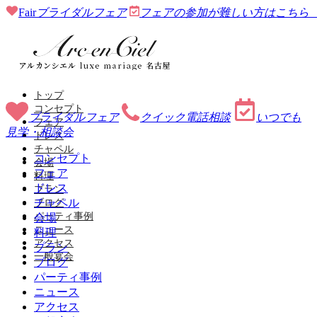
Fair
ブライダルフェア
フェアの参加が難しい方はこちら
トップ
コンセプト
ブライダルフェア
クイック電話相談
いつでも
フェア
見学・相談会
ドレス
チャペル
コンセプト
会場
フェア
料理
ドレス
プラン
チャペル
ブログ
パーティ事例
会場
ニュース
料理
アクセス
プラン
一般宴会
ブログ
パーティ事例
ニュース
アクセス