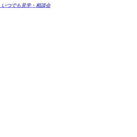
 いつでも見学・相談会