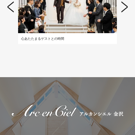
心あたたまるゲストとの時間
全員