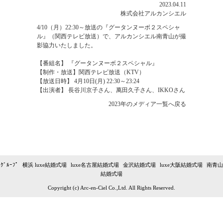
2023.04.11
株式会社アルカンシエル
4/10（月）22:30～放送の『グータンヌーボ２スペシャ
ル』（関西テレビ放送）で、アルカンシエル南青山が撮
影協力いたしました。
【番組名】 『グータンヌーボ２スペシャル』
【制作・放送】関西テレビ放送（KTV）
【放送日時】 4月10日(月) 22:30～23:24
【出演者】 長谷川京子さん、萬田久子さん、IKKOさん
2023年のメディア一覧へ戻る
ｸﾞﾙｰﾌﾟ
|
横浜 luxe結婚式場
|
luxe名古屋結婚式場
|
金沢結婚式場
|
luxe大阪結婚式場
|
南青山
結婚式場
Copyright (c) Arc-en-Ciel Co.,Ltd. All Rights Reserved.