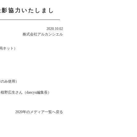
で撮影協力いたしまし
2020.10.02
株式会社アルカンシエル
8局ネット）
房のみ使用）
広生さん（dancyu編集長）
2020年のメディア一覧へ戻る