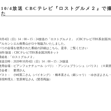
10/4放送 CBCテレビ『ロストグルメ２』
た
10月4日（日）14：00～15：24放送の「ロストグルメ２」（CBCテレビ/TBS系全国2
アルカンシエル南青山がロケ地協力いたしました。
バリの会場を使用された番組の詳細はこちら。是非、ご覧ください
制作/放送：CBCテレビ/TBS系全国28局ネット
番組名 :「ロストグルメ２」
放送日時：2020年10月4日（日）14：00～15：24放送
使用会場：ビアンフェナチュール（バリ）・アンジェブランシュ（パリス）（※厨
司会者： 要潤さん
ゲスト： 小峠英二さん（バイキング）・橋本直さん（銀シャリ）・ゆきぽよさん・植野
再現料理人：笠原将弘さん（賛否両論）