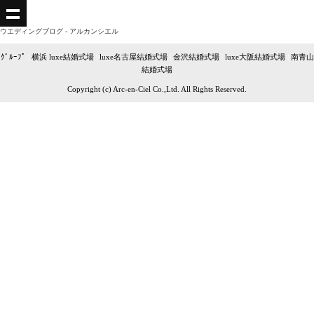
ウエディングブログ - アルカンシエル
ｸﾞﾙｰﾌﾟ
|
横浜 luxe結婚式場
|
luxe名古屋結婚式場
|
金沢結婚式場
|
luxe大阪結婚式場
|
南青山
結婚式場
Copyright (c) Arc-en-Ciel Co.,Ltd. All Rights Reserved.