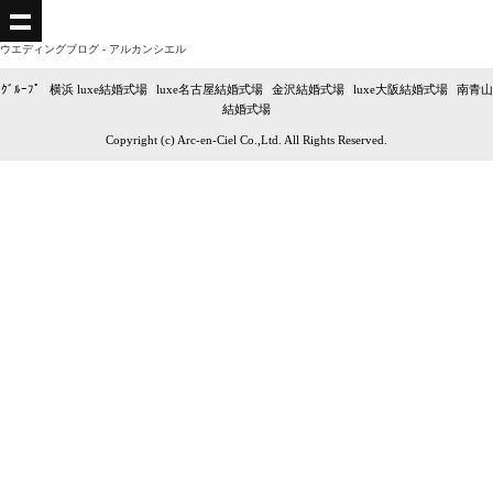
ウエディングブログ - アルカンシエル
ｸﾞﾙｰﾌﾟ
|
横浜 luxe結婚式場
|
luxe名古屋結婚式場
|
金沢結婚式場
|
luxe大阪結婚式場
|
南青山
結婚式場
Copyright (c) Arc-en-Ciel Co.,Ltd. All Rights Reserved.