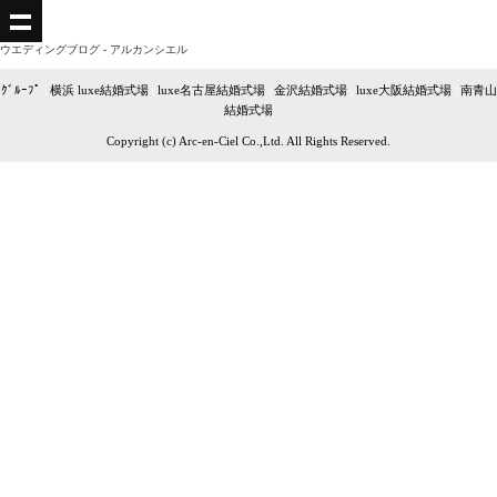
ウエディングブログ - アルカンシエル
ｸﾞﾙｰﾌﾟ
|
横浜 luxe結婚式場
|
luxe名古屋結婚式場
|
金沢結婚式場
|
luxe大阪結婚式場
|
南青山
結婚式場
Copyright (c) Arc-en-Ciel Co.,Ltd. All Rights Reserved.