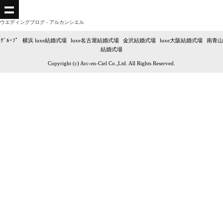
ウエディングブログ - アルカンシエル
ｸﾞﾙｰﾌﾟ
|
横浜 luxe結婚式場
|
luxe名古屋結婚式場
|
金沢結婚式場
|
luxe大阪結婚式場
|
南青山
結婚式場
Copyright (c) Arc-en-Ciel Co.,Ltd. All Rights Reserved.