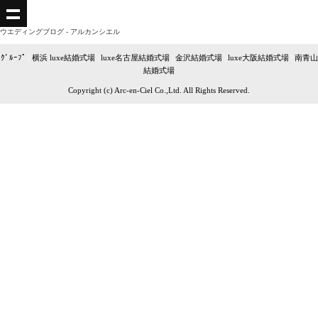
ウエディングブログ - アルカンシエル
ｸﾞﾙｰﾌﾟ
|
横浜 luxe結婚式場
|
luxe名古屋結婚式場
|
金沢結婚式場
|
luxe大阪結婚式場
|
南青山
結婚式場
Copyright (c) Arc-en-Ciel Co.,Ltd. All Rights Reserved.